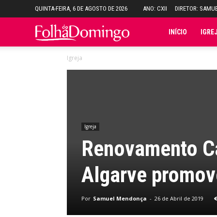
QUINTA-FEIRA, 6 DE AGOSTO DE 2026
ANO: CXII
DIRETOR: SAMU
Folha
INÍCIO
IGRE
Igreja
do
Domingo
Igreja
Renovamento Ca
Algarve promove
Por
Samuel Mendonça
-
26 de Abril de 2019