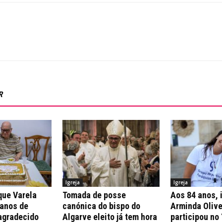
R
Igreja
Igreja
que Varela
Tomada de posse
Aos 84 anos, 
 anos de
canónica do bispo do
Arminda Olive
agradecido
Algarve eleito já tem hora
participou no 