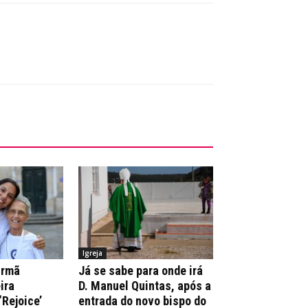
Igreja
irmã
Já se sabe para onde irá
ira
D. Manuel Quintas, após a
‘Rejoice’
entrada do novo bispo do