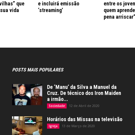
vilhas” que
e incluirá emissão
entre os jove
 sua vida
‘streaming’
quem aprende 
pena arriscar
POSTS MAIS POPULARES
De ‘Manu’ da Silva a Manuel da
Cruz. De técnico dos Iron Maiden
a irmão...
12 de Abril de 2020
Sociedade
Horários das Missas na televisão
13 de Março de 2020
Igreja