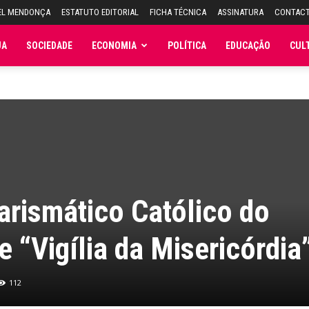
EL MENDONÇA
ESTATUTO EDITORIAL
FICHA TÉCNICA
ASSINATURA
CONTAC
JA
SOCIEDADE
ECONOMIA
POLÍTICA
EDUCAÇÃO
CUL
rismático Católico do
 “Vigília da Misericórdia
112