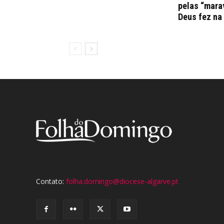
pelas “mara
Deus fez na
Contato:
folha.domingo@diocese-algarve.pt