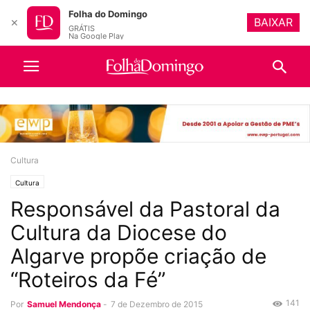
Folha do Domingo
BAIXAR
✕
GRÁTIS
Na Google Play
Cultura
Cultura
Responsável da Pastoral da
Cultura da Diocese do
Algarve propõe criação de
“Roteiros da Fé”
141
Por
Samuel Mendonça
-
7 de Dezembro de 2015