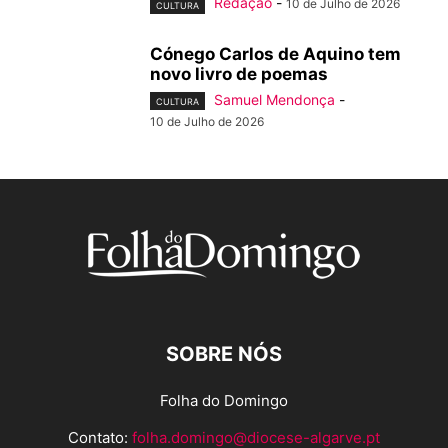
Redação
-
10 de Julho de 2026
CULTURA
Cónego Carlos de Aquino tem
novo livro de poemas
Samuel Mendonça
-
CULTURA
10 de Julho de 2026
SOBRE NÓS
Folha do Domingo
Contato:
folha.domingo@diocese-algarve.pt