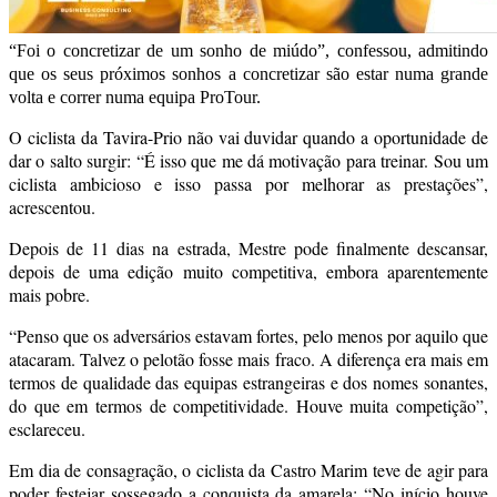
“Foi o concretizar de um sonho de miúdo”, confessou, admitindo
que os seus próximos sonhos a concretizar são estar numa grande
volta e correr numa equipa ProTour.
O ciclista da Tavira-Prio não vai duvidar quando a oportunidade de
dar o salto surgir: “É isso que me dá motivação para treinar. Sou um
ciclista ambicioso e isso passa por melhorar as prestações”,
acrescentou.
Depois de 11 dias na estrada, Mestre pode finalmente descansar,
depois de uma edição muito competitiva, embora aparentemente
mais pobre.
“Penso que os adversários estavam fortes, pelo menos por aquilo que
atacaram. Talvez o pelotão fosse mais fraco. A diferença era mais em
termos de qualidade das equipas estrangeiras e dos nomes sonantes,
do que em termos de competitividade. Houve muita competição”,
esclareceu.
Em dia de consagração, o ciclista da Castro Marim teve de agir para
poder festejar sossegado a conquista da amarela: “No início houve