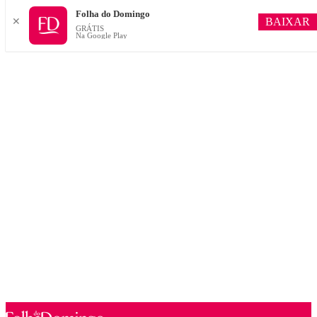
Folha do Domingo
BAIXAR
✕
GRÁTIS
Na Google Play