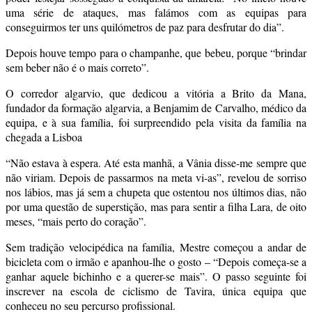
uma série de ataques, mas falámos com as equipas para
conseguirmos ter uns quilómetros de paz para desfrutar do dia”.
Depois houve tempo para o champanhe, que bebeu, porque “brindar
sem beber não é o mais correto”.
O corredor algarvio, que dedicou a vitória a Brito da Mana,
fundador da formação algarvia, a Benjamim de Carvalho, médico da
equipa, e à sua família, foi surpreendido pela visita da família na
chegada a Lisboa
“Não estava à espera. Até esta manhã, a Vânia disse-me sempre que
não viriam. Depois de passarmos na meta vi-as”, revelou de sorriso
nos lábios, mas já sem a chupeta que ostentou nos últimos dias, não
por uma questão de superstição, mas para sentir a filha Lara, de oito
meses, “mais perto do coração”.
Sem tradição velocipédica na família, Mestre começou a andar de
bicicleta com o irmão e apanhou-lhe o gosto – “Depois começa-se a
ganhar aquele bichinho e a querer-se mais”. O passo seguinte foi
inscrever na escola de ciclismo de Tavira, única equipa que
conheceu no seu percurso profissional.