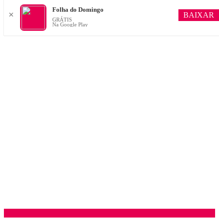
Folha do Domingo
BAIXAR
✕
GRÁTIS
Na Google Play