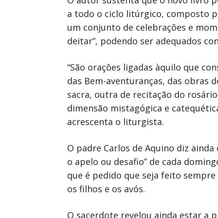
O autor sustenta que o novo livro 
a todo o ciclo litúrgico, composto 
um conjunto de celebrações e momen
deitar”, podendo ser adequados cons
“São orações ligadas àquilo que co
das Bem-aventuranças, das obras de
sacra, outra de recitação do rosário
dimensão mistagógica e catequética
acrescenta o liturgista.
O padre Carlos de Aquino diz ainda
o apelo ou desafio” de cada domingo
que é pedido que seja feito sempre
os filhos e os avós.
O sacerdote revelou ainda estar a