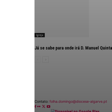
Igreja
Já se sabe para onde irá D. Manuel Quint
Contato:
folha.domingo@diocese-algarve.pt