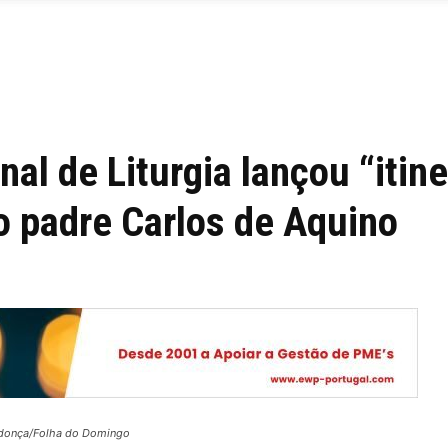
al de Liturgia lançou “itine
do padre Carlos de Aquino
donça/Folha do Domingo