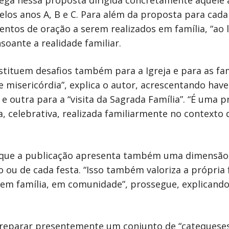
pega nessa proposta dirigida concretamente àquele
pelos anos A, B e C. Para além da proposta para cada
tos de oração a serem realizados em família, “ao le
oante a realidade familiar.
nstituem desafios também para a Igreja e para as f
 misericórdia”, explica o autor, acrescentando ha
 e outra para a “visita da Sagrada Família”. “É uma 
, celebrativa, realizada familiarmente no contexto 
 que a publicação apresenta também uma dimensão s
 ou de cada festa. “Isso também valoriza a própria 
 em família, em comunidade”, prossegue, explicando 
 preparar presentemente um conjunto de “catequese