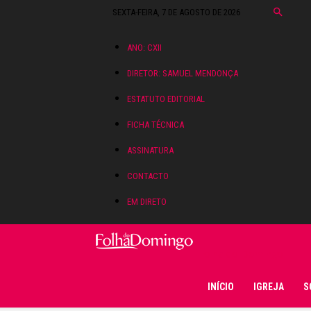
SEXTA-FEIRA, 7 DE AGOSTO DE 2026
ANO: CXII
DIRETOR: SAMUEL MENDONÇA
ESTATUTO EDITORIAL
FICHA TÉCNICA
ASSINATURA
CONTACTO
EM DIRETO
Folha do Domingo
INÍCIO
IGREJA
S