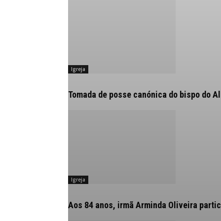
Igreja
Tomada de posse canónica do bispo do Alg
Igreja
Aos 84 anos, irmã Arminda Oliveira partic