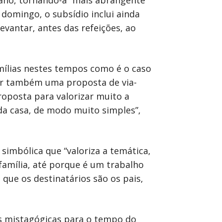
 ano, tornando-a “mais abrangente”
 domingo, o subsídio inclui ainda
vantar, antes das refeições, ao
amílias nestes tempos como é o caso
ver também uma proposta de via-
proposta para valorizar muito a
da casa, de modo muito simples”,
imbólica que “valoriza a temática,
família, até porque é um trabalho
que os destinatários são os pais,
s mistagógicas para o tempo do