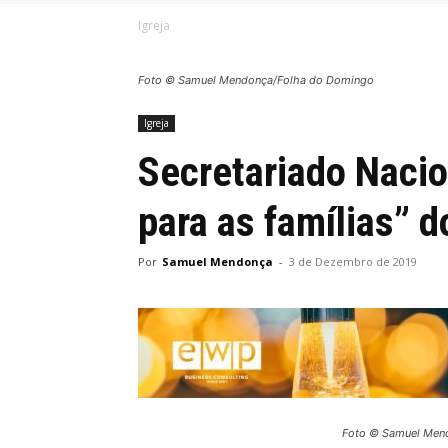
Igreja
Foto © Samuel Mendonça/Folha do Domingo
Igreja
Secretariado Nacion
para as famílias” 
Por
Samuel Mendonça
-
3 de Dezembro de 2019
Foto © Samuel Men