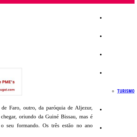
Início
Igreja
Sociedade
Economia
TURISMO
e Faro, outro, da paróquia de Aljezur,
Política
a chegar, oriundo da Guiné Bissau, mas é
r o seu formando. Os três estão no ano
Educação