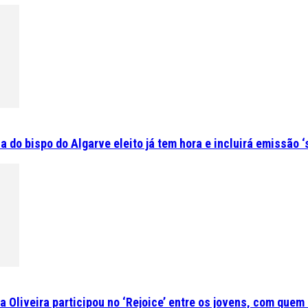
do bispo do Algarve eleito já tem hora e incluirá emissão ‘
 Oliveira participou no ‘Rejoice’ entre os jovens, com quem