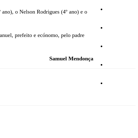
Cultura
 ano), o Nelson Rodrigues (4º ano) e o
Ambiente
anuel, prefeito e ecónomo, pelo padre
Desporto
Samuel Mendonça
Opinião
Vídeos