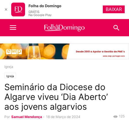
Folha do Domingo
BAIXAR
✕
GRÁTIS
Na Google Play
Igreja
Igreja
Seminário da Diocese do
Algarve viveu ‘Dia Aberto’
aos jovens algarvios
125
Por
Samuel Mendonça
-
18 de Março de 2024