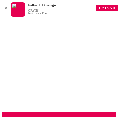
Folha do Domingo
BAIXAR
✕
GRÁTIS
Na Google Play