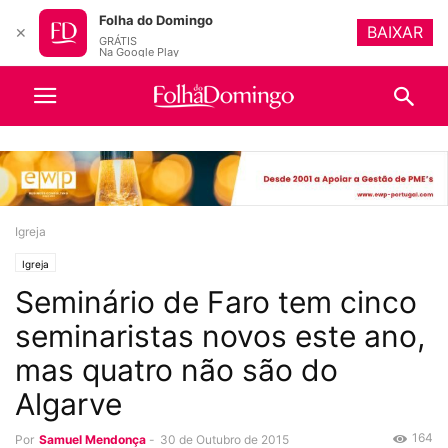
Folha do Domingo
BAIXAR
✕
GRÁTIS
Na Google Play
Igreja
Igreja
Seminário de Faro tem cinco
seminaristas novos este ano,
mas quatro não são do
Algarve
164
Por
Samuel Mendonça
-
30 de Outubro de 2015