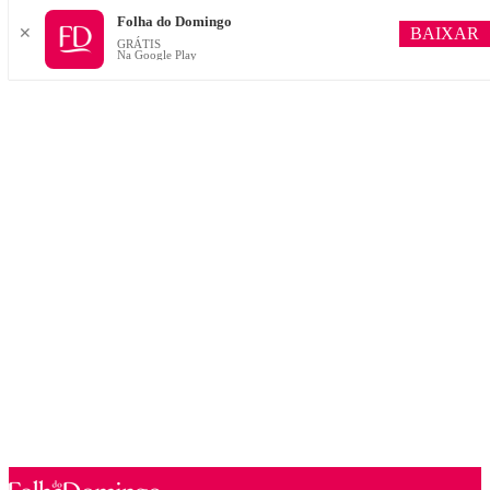
Folha do Domingo
BAIXAR
✕
GRÁTIS
Na Google Play