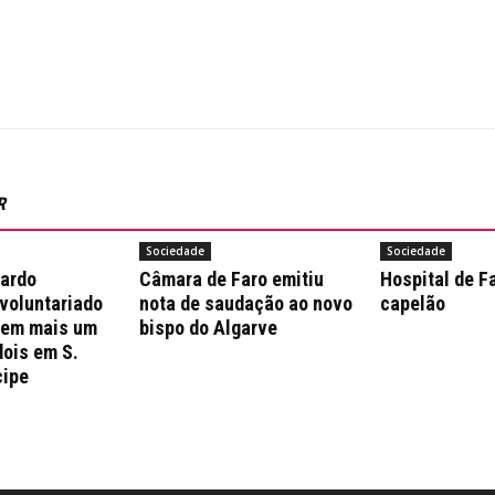
R
Sociedade
Sociedade
nardo
Câmara de Faro emitiu
Hospital de F
 voluntariado
nota de saudação ao novo
capelão
 em mais um
bispo do Algarve
dois em S.
cipe