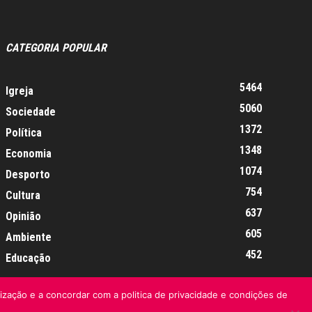
CATEGORIA POPULAR
5464
Igreja
5060
Sociedade
1372
Política
1348
Economia
1074
Desporto
754
Cultura
637
Opinião
605
Ambiente
452
Educação
lização e a concordar com a politica de privacidade e condições de