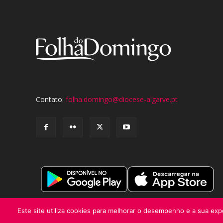
Contato:
folha.domingo@diocese-algarve.pt
Este site utiliza cookies para melhorar o desempenho e a sua expe