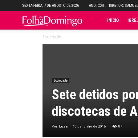
SEXTA-FEIRA, 7 DE AGOSTO DE 2026
ANO: CXII
DIRETOR: SAMUE
Folha
INÍCIO
IGRE
Sociedade
do
Domingo
Sociedade
Sete detidos po
discotecas de A
Por
Lusa
-
15 de Junho de 2016
87