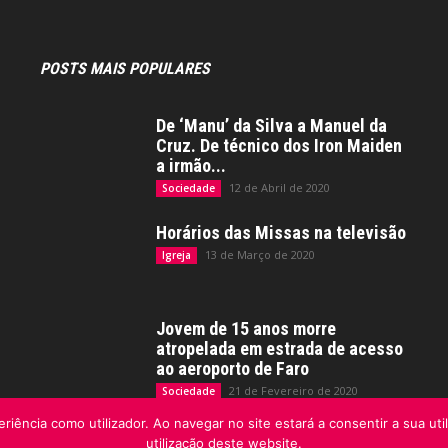
POSTS MAIS POPULARES
De ‘Manu’ da Silva a Manuel da
Cruz. De técnico dos Iron Maiden
a irmão...
12 de Abril de 2020
Sociedade
Horários das Missas na televisão
13 de Março de 2020
Igreja
Jovem de 15 anos morre
atropelada em estrada de acesso
ao aeroporto de Faro
21 de Fevereiro de 2020
Sociedade
riência como utilizador. Ao navegar no site estará a consentir a sua uti
utilização deste website.