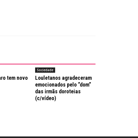
Sociedade
aro tem novo
Louletanos agradeceram
emocionados pelo “dom”
das irmãs doroteias
(c/vídeo)