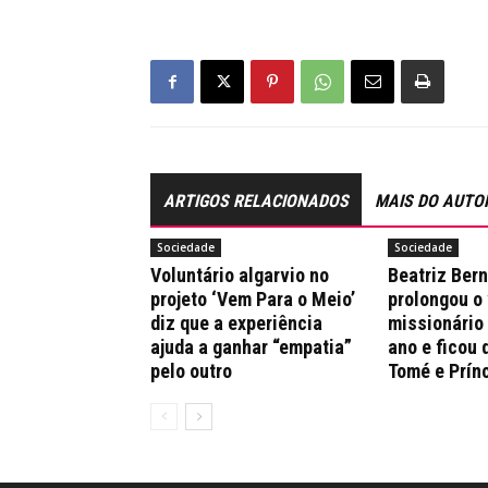
ARTIGOS RELACIONADOS
MAIS DO AUTO
Sociedade
Sociedade
Voluntário algarvio no
Beatriz Ber
projeto ‘Vem Para o Meio’
prolongou o
diz que a experiência
missionário
ajuda a ganhar “empatia”
ano e ficou 
pelo outro
Tomé e Prín