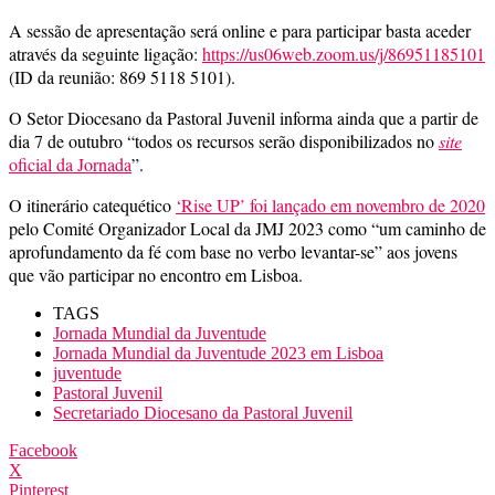
A sessão de apresentação será online e para participar basta aceder
através da seguinte ligação:
https://us06web.zoom.us/j/86951185101
(ID da reunião: 869 5118 5101).
O Setor Diocesano da Pastoral Juvenil informa ainda que a partir de
dia 7 de outubro “todos os recursos serão disponibilizados no
site
oficial da Jornada
”.
O itinerário catequético
‘Rise UP’ foi lançado em novembro de 2020
pelo Comité Organizador Local da JMJ 2023 como “um caminho de
aprofundamento da fé com base no verbo levantar-se” aos jovens
que vão participar no encontro em Lisboa.
TAGS
Jornada Mundial da Juventude
Jornada Mundial da Juventude 2023 em Lisboa
juventude
Pastoral Juvenil
Secretariado Diocesano da Pastoral Juvenil
Facebook
X
Pinterest