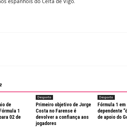
aos espanhóis do Celta de Vigo.
R
Desporto
Desporto
io de
Primeiro objetivo de Jorge
Fórmula 1 em
 Fórmula 1
Costa no Farense é
dependente “d
para 02 de
devolver a confiança aos
de apoio do G
jogadores