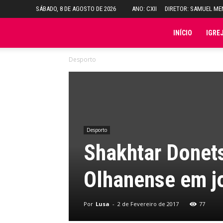
SÁBADO, 8 DE AGOSTO DE 2026
ANO: CXII
DIRETOR: SAMUEL M
Folha
INÍCIO
IGRE
Desporto
do
Domingo
Desporto
Shakhtar Donets
Olhanense em jo
Por
Lusa
-
2 de Fevereiro de 2017
77