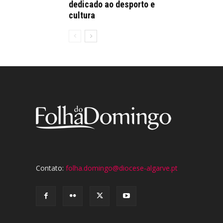
dedicado ao desporto e
cultura
Contato:
folha.domingo@diocese-algarve.pt