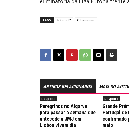
eliminatória da Liga Europa frente 
TAGS
futebol."
Olhanense
ARTIGOS RELACIONADOS
MAIS DO AUTO
Desporto
Desporto
Peregrinos no Algarve
Grande Prém
para passar a semana que
Portugal de
antecede a JMJ em
confirmado 
Lisboa vivem dia
maio