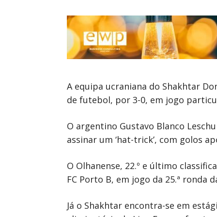
A equipa ucraniana do Shakhtar Don
de futebol, por 3-0, em jogo partic
O argentino Gustavo Blanco Leschuk,
assinar um ‘hat-trick’, com golos a
O Olhanense, 22.º e último classifi
FC Porto B, em jogo da 25.ª ronda d
Já o Shakhtar encontra-se em estág