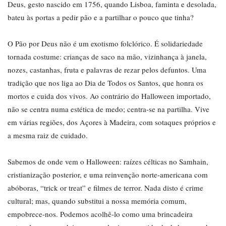
Deus, gesto nascido em 1756, quando Lisboa, faminta e desolada,
bateu às portas a pedir pão e a partilhar o pouco que tinha?
O Pão por Deus não é um exotismo folclórico. É solidariedade
tornada costume: crianças de saco na mão, vizinhança à janela,
nozes, castanhas, fruta e palavras de rezar pelos defuntos. Uma
tradição que nos liga ao Dia de Todos os Santos, que honra os
mortos e cuida dos vivos. Ao contrário do Halloween importado,
não se centra numa estética de medo; centra-se na partilha. Vive
em várias regiões, dos Açores à Madeira, com sotaques próprios e
a mesma raiz de cuidado.
Sabemos de onde vem o Halloween: raízes célticas no Samhain,
cristianização posterior, e uma reinvenção norte-americana com
abóboras, “trick or treat” e filmes de terror. Nada disto é crime
cultural; mas, quando substitui a nossa memória comum,
empobrece-nos. Podemos acolhê-lo como uma brincadeira