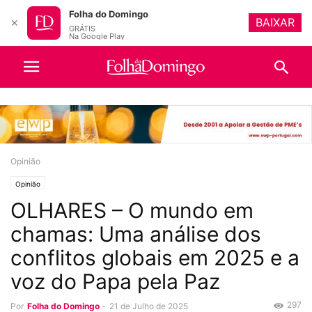
Folha do Domingo
BAIXAR
✕
GRÁTIS
Na Google Play
Opinião
Opinião
OLHARES – O mundo em
chamas: Uma análise dos
conflitos globais em 2025 e a
voz do Papa pela Paz
297
Por
Folha do Domingo
-
21 de Julho de 2025