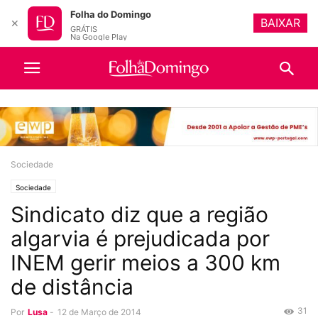
Folha do Domingo
BAIXAR
✕
GRÁTIS
Na Google Play
Sociedade
Sociedade
Sindicato diz que a região
algarvia é prejudicada por
INEM gerir meios a 300 km
de distância
31
Por
Lusa
-
12 de Março de 2014