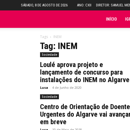
SÁBADO, 8 DE AGOSTO DE 2026
ANO: CXII
DIRETOR: SAMUEL M
Folha
INÍCIO
IG
do
Tags
INEM
Tag: INEM
Domingo
Sociedade
Loulé aprova projeto e
lançamento de concurso para
instalações do INEM no Algarve
Lusa
-
4 de Junho de 2020
Sociedade
Centro de Orientação de Doent
Urgentes do Algarve vai avança
em breve
Lusa
-
10 de Maio de 2018