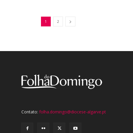
1
2
Contato:
folha.domingo@diocese-algarve.pt