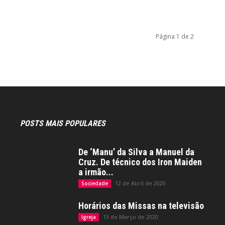
Página 1 de 2
POSTS MAIS POPULARES
De ‘Manu’ da Silva a Manuel da
Cruz. De técnico dos Iron Maiden
a irmão...
12 de Abril de 2020
Sociedade
Horários das Missas na televisão
13 de Março de 2020
Igreja