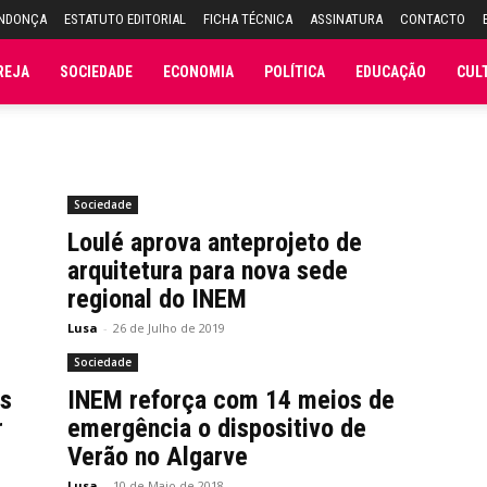
ENDONÇA
ESTATUTO EDITORIAL
FICHA TÉCNICA
ASSINATURA
CONTACTO
REJA
SOCIEDADE
ECONOMIA
POLÍTICA
EDUCAÇÃO
CUL
Sociedade
Loulé aprova anteprojeto de
arquitetura para nova sede
regional do INEM
Lusa
-
26 de Julho de 2019
Sociedade
es
INEM reforça com 14 meios de
r
emergência o dispositivo de
Verão no Algarve
Lusa
-
10 de Maio de 2018