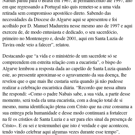
Nabais partiu para o Brasil em 1967, aí permanecendo até 1997, ano
em que regressando a Portugal não quis remeter-se a uma vida
retirada sem compromisso apostólico direto. Sabendo das
necessidades da Diocese do Algarve aqui se apresentou e foi
acolhido por D. Manuel Madureira nesse mesmo ano de 1997 e aqui
exerceu de, de modo entusiasta e dedicado, o seu sacerdócio,
primeiro no Montenegro e, desde 2001, aqui em Santa Luzia de
Tavira onde veio a falecer”, relatou.
Destacando que “a vida e o ministério de um sacerdote só se
compreendem em estreita relação com a eucaristia”, o bispo do
Algarve lembrou a resposta dada ao capelão de Santa Luzia quando
este, ao pressentir aproximar-se o agravamento da sua doença, lhe
revelou que o que mais lhe custaria seria quando já não pudesse
realizar a celebração eucarística diária. “Recordo que nessa altura
lhe respondi: «Como o padre Nabais sabe, a sua vida, a partir desse
momento, será toda ela uma eucaristia, com a doação total de si
mesmo, numa identificação plena com Cristo que na cruz consuma a
sua entrega pela humanidade e desse modo continuará a fortalecer
na fé os cristãos de Santa Luzia e a ser para eles sinal da presença de
Cristo». E eu sei e testemunhei que isto é verdade e que aconteceu,
tendo vindo celebrar aqui algumas vezes durante esse tempo”,