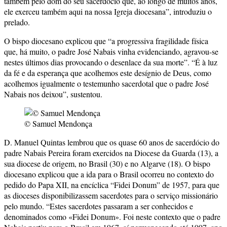
também pelo dom do seu sacerdócio que, ao longo de muitos anos,
ele exerceu também aqui na nossa Igreja diocesana”, introduziu o
prelado.
O bispo diocesano explicou que “a progressiva fragilidade física
que, há muito, o padre José Nabais vinha evidenciando, agravou-se
nestes últimos dias provocando o desenlace da sua morte”. “É à luz
da fé e da esperança que acolhemos este desígnio de Deus, como
acolhemos igualmente o testemunho sacerdotal que o padre José
Nabais nos deixou”, sustentou.
© Samuel Mendonça
D. Manuel Quintas lembrou que os quase 60 anos de sacerdócio do
padre Nabais Pereira foram exercidos na Diocese da Guarda (13), a
sua diocese de origem, no Brasil (30) e no Algarve (18). O bispo
diocesano explicou que a ida para o Brasil ocorreu no contexto do
pedido do Papa XII, na encíclica “Fidei Donum” de 1957, para que
as dioceses disponibilizassem sacerdotes para o serviço missionário
pelo mundo. “Estes sacerdotes passaram a ser conhecidos e
denominados como «Fidei Donum». Foi neste contexto que o padre