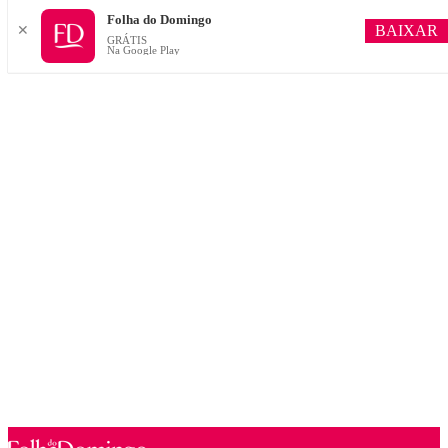
Folha do Domingo
BAIXAR
✕
GRÁTIS
Na Google Play