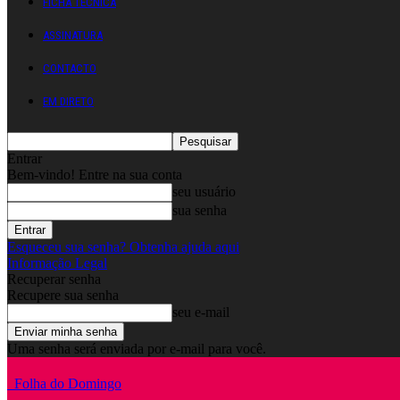
FICHA TÉCNICA
ASSINATURA
CONTACTO
EM DIRETO
Entrar
Bem-vindo! Entre na sua conta
seu usuário
sua senha
Esqueceu sua senha? Obtenha ajuda aqui
Informação Legal
Recuperar senha
Recupere sua senha
seu e-mail
Uma senha será enviada por e-mail para você.
Folha do Domingo