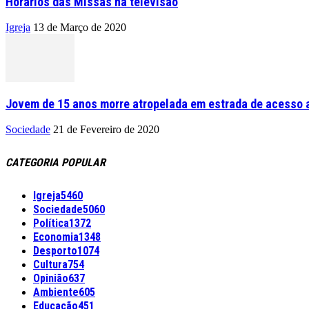
Horários das Missas na televisão
Igreja
13 de Março de 2020
Jovem de 15 anos morre atropelada em estrada de acesso a
Sociedade
21 de Fevereiro de 2020
CATEGORIA POPULAR
Igreja
5460
Sociedade
5060
Política
1372
Economia
1348
Desporto
1074
Cultura
754
Opinião
637
Ambiente
605
Educação
451