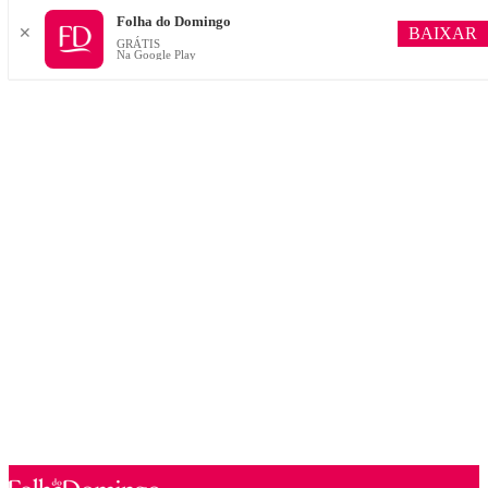
Folha do Domingo
BAIXAR
✕
GRÁTIS
Na Google Play