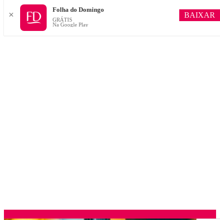
Folha do Domingo
BAIXAR
✕
GRÁTIS
Na Google Play