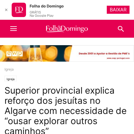
Folha do Domingo
BAIXAR
✕
GRÁTIS
Na Google Play
Igreja
Igreja
Superior provincial explica
reforço dos jesuítas no
Algarve com necessidade de
“ousar explorar outros
caminhos”