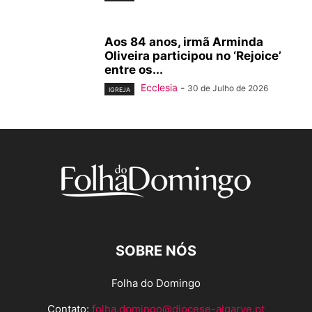
Aos 84 anos, irmã Arminda
Oliveira participou no ‘Rejoice’
entre os...
Ecclesia
-
30 de Julho de 2026
IGREJA
SOBRE NÓS
Folha do Domingo
Contato:
folha.domingo@diocese-algarve.pt