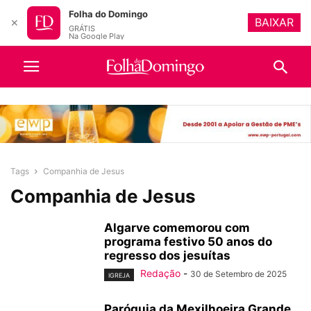
Folha do Domingo
BAIXAR
✕
GRÁTIS
Na Google Play
Tags
Companhia de Jesus
Companhia de Jesus
Algarve comemorou com
programa festivo 50 anos do
regresso dos jesuítas
Redação
-
30 de Setembro de 2025
IGREJA
Paróquia da Mexilhoeira Grande