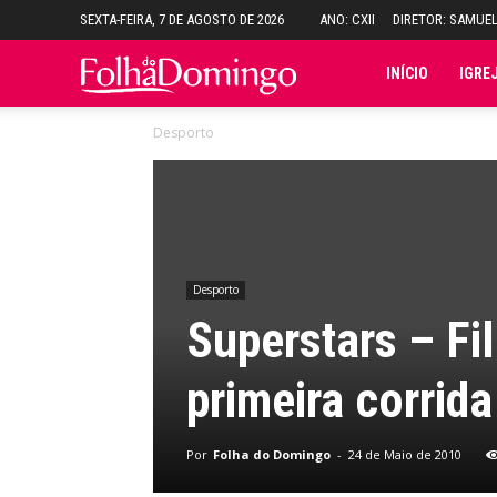
SEXTA-FEIRA, 7 DE AGOSTO DE 2026
ANO: CXII
DIRETOR: SAMUE
Folha
INÍCIO
IGRE
Desporto
do
Domingo
Desporto
Superstars – Fi
primeira corrid
Por
Folha do Domingo
-
24 de Maio de 2010