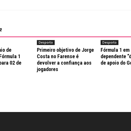
R
Desporto
Desporto
io de
Primeiro objetivo de Jorge
Fórmula 1 em
 Fórmula 1
Costa no Farense é
dependente “d
para 02 de
devolver a confiança aos
de apoio do G
jogadores