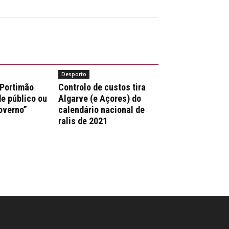
Desporto
 Portimão
Controlo de custos tira
e público ou
Algarve (e Açores) do
overno”
calendário nacional de
ralis de 2021