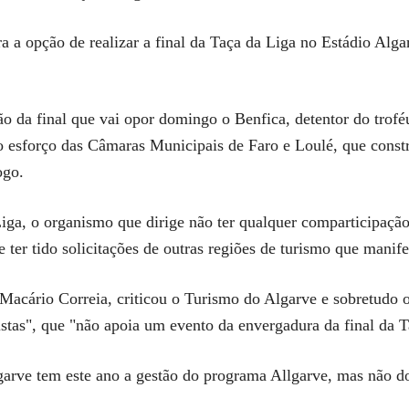
ra a opção de realizar a final da Taça da Liga no Estádio Alg
o da final que vai opor domingo o Benfica, detentor do trof
o esforço das Câmaras Municipais de Faro e Loulé, que const
ogo.
 Liga, o organismo que dirige não ter qualquer comparticipaç
e ter tido solicitações de outras regiões de turismo que manif
acário Correia, criticou o Turismo do Algarve e sobretudo 
istas", que "não apoia um evento da envergadura da final da T
arve tem este ano a gestão do programa Allgarve, mas não dos