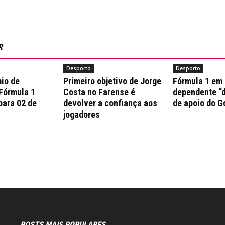
R
Desporto
Desporto
io de
Primeiro objetivo de Jorge
Fórmula 1 em
 Fórmula 1
Costa no Farense é
dependente “d
para 02 de
devolver a confiança aos
de apoio do G
jogadores
POSTS MAIS POPULARES