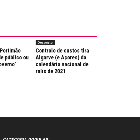
Desporto
 Portimão
Controlo de custos tira
e público ou
Algarve (e Açores) do
overno”
calendário nacional de
ralis de 2021
CATEGORIA POPULAR