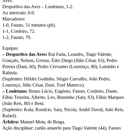
Aves.
Desportivo das Aves – Louletano, 1-2.
Ao intervalo: 0-0.
Marcadores:
1-0, Fausto, 51 minutos (pb).
1-1, Cordeiro, 72.
1-2, Fausto, 79.
Equipas:
– Desportivo das Aves:
Rui Faria, Leandro, Tiago Valente,
Gonçalo, Nelson, Grosso, Éder Diego (Júlio César, 63), Pedro
Pereira (Dani, 60), Pedro Cervantes (Lourenço, 80), Luisinho e
Rabiola.
(Suplentes: Hélder Godinho, Sérgio Carvalho, João Pedro,
Lourenço, Júlio César, Dani, Tozé Marreco).
– Louletano:
Bruno Lúcio, Eugénio, Fausto, Cordeiro, Dante,
Fábio Teixeira, Alberto, Leo, Bruninho (Sary, 63), Fábio Marques
(João Reis, 80) e Beni.
(Suplentes: Kula, Romício, Sary, Nicola, André David, João Reis,
Rafael).
Árbitro:
Manuel Mota, de Braga.
Ação disciplinar: cartão amarelo para Tiago Valente (44), Fausto