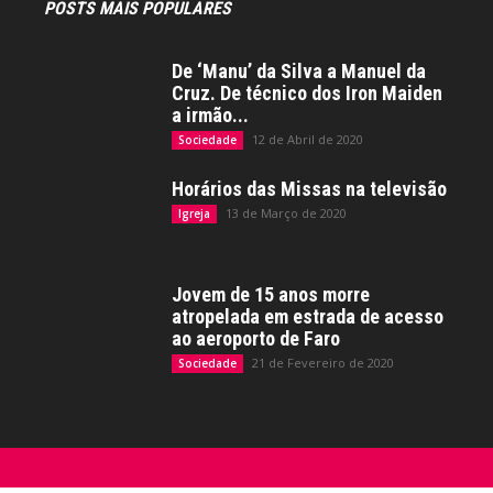
POSTS MAIS POPULARES
De ‘Manu’ da Silva a Manuel da
Cruz. De técnico dos Iron Maiden
a irmão...
12 de Abril de 2020
Sociedade
Horários das Missas na televisão
13 de Março de 2020
Igreja
Jovem de 15 anos morre
atropelada em estrada de acesso
ao aeroporto de Faro
21 de Fevereiro de 2020
Sociedade