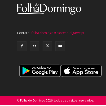
Contato:
folha.domingo@diocese-algarve.pt
© Folha do Domingo 2026, todos os direitos reservados.