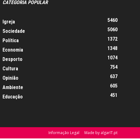
CATEGORIA POPULAR
5460
Igreja
5060
Sociedade
1372
Política
1348
Economia
1074
Desporto
754
Cultura
637
Opinião
605
Ambiente
451
Educação
Informação Legal
Made by algarIT.pt