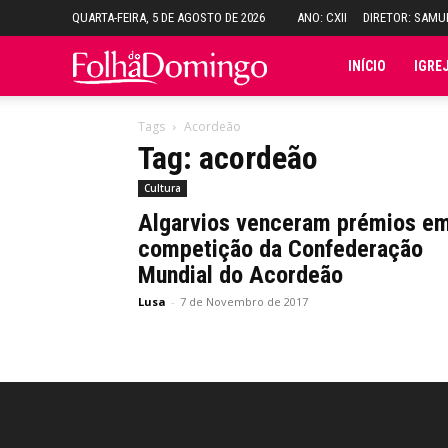
QUARTA-FEIRA, 5 DE AGOSTO DE 2026
ANO: CXII
DIRETOR: SAM
Folha
INÍCIO
IGRE
do
Tags
Acordeão
Tag: acordeão
Domingo
Cultura
Algarvios venceram prémios e
competição da Confederação
Mundial do Acordeão
Lusa
-
7 de Novembro de 2017