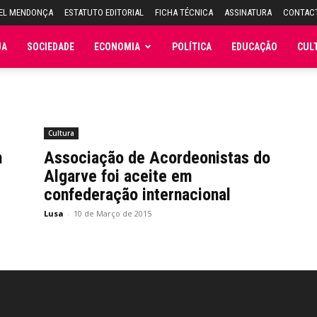
UEL MENDONÇA
ESTATUTO EDITORIAL
FICHA TÉCNICA
ASSINATURA
CONTAC
JA
SOCIEDADE
ECONOMIA
POLÍTICA
EDUCAÇÃO
CUL
Cultura
m
Associação de Acordeonistas do
Algarve foi aceite em
confederação internacional
Lusa
-
10 de Março de 2015