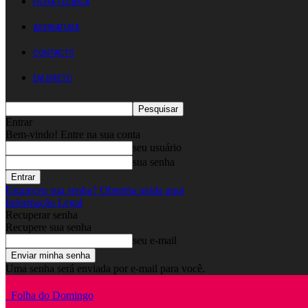
FICHA TÉCNICA
ASSINATURA
CONTACTO
EM DIRETO
Entrar
Bem-vindo! Entre na sua conta
seu usuário
sua senha
Esqueceu sua senha? Obtenha ajuda aqui
Informação Legal
Recuperar senha
Recupere sua senha
seu e-mail
Uma senha será enviada por e-mail para você.
Folha do Domingo