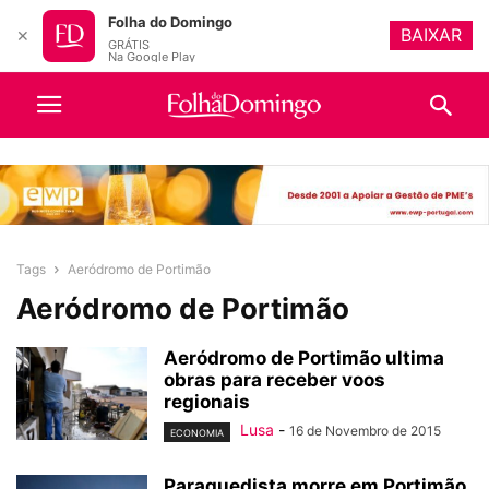
Folha do Domingo
BAIXAR
✕
GRÁTIS
Na Google Play
Tags
Aeródromo de Portimão
Aeródromo de Portimão
Aeródromo de Portimão ultima
obras para receber voos
regionais
Lusa
-
16 de Novembro de 2015
ECONOMIA
Paraquedista morre em Portimão