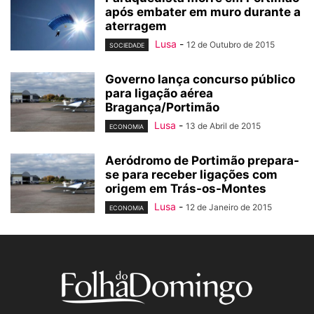
após embater em muro durante a
aterragem
Lusa
-
12 de Outubro de 2015
SOCIEDADE
Governo lança concurso público
para ligação aérea
Bragança/Portimão
Lusa
-
13 de Abril de 2015
ECONOMIA
Aeródromo de Portimão prepara-
se para receber ligações com
origem em Trás-os-Montes
Lusa
-
12 de Janeiro de 2015
ECONOMIA