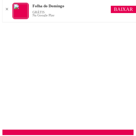
Folha do Domingo
BAIXAR
✕
GRÁTIS
Na Google Play