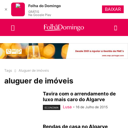
Folha do Domingo
BAIXAR
✕
GRÁTIS
Na Google Play
Tags
Aluguer de imóveis
aluguer de imóveis
Tavira com o arrendamento de
luxo mais caro do Algarve
Lusa
-
16 de Julho de 2015
ECONOMIA
Rendas de casa no Algarve