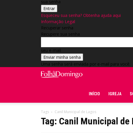
sua senha
Esqueceu sua senha? Obtenha ajuda aqui
Informação Legal
Recuperar senha
Recupere sua senha
seu e-mail
Uma senha será enviada por e-mail para você.
Folha do Domingo
INÍCIO
IGREJA
S
Tags
Canil Municipal de Lagos
Tag: Canil Municipal de