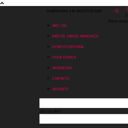
QUARTA-FEIRA, 5 DE AGOSTO DE 2026
E
Bem-vindo!
ANO: CXII
DIRETOR: SAMUEL MENDONÇA
ESTATUTO EDITORIAL
FICHA TÉCNICA
ASSINATURA
CONTACTO
EM DIRETO
seu usuário