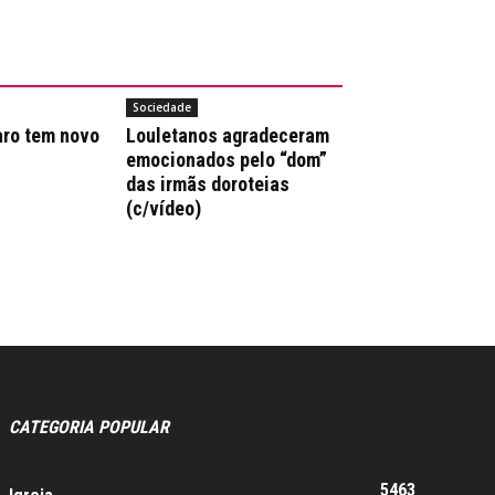
Sociedade
aro tem novo
Louletanos agradeceram
emocionados pelo “dom”
das irmãs doroteias
(c/vídeo)
CATEGORIA POPULAR
5463