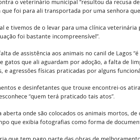
ontra o veterinário municipal “resultou da recusa d
ue foi para ali transportada por uma senhora que 
l e tivemos de o levar para uma clínica veterinária 
tuação foi bastante incompreensível”.
alta de assistência aos animais no canil de Lagos 
 gatos que ali aguardam por adoção, a falta de lim
 e agressões físicas praticadas por alguns funcioná
entos e desinfetantes que trouxe encontrei-os atir
esconhece “quem terá praticado tais atos”.
ca aberta onde são colocados os animais mortos, de
po que exibia fotografias como forma de document
ria que tem pago parte das obras de melhoramento 