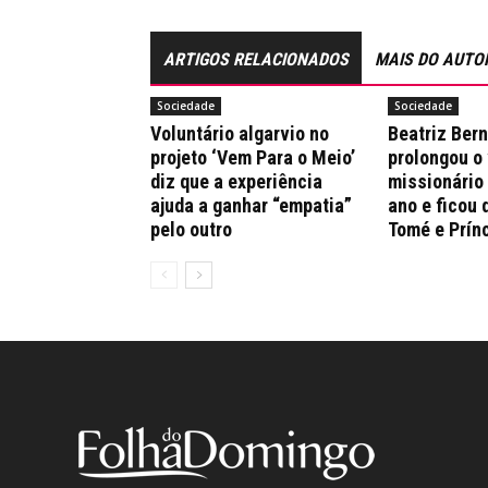
ARTIGOS RELACIONADOS
MAIS DO AUTO
Sociedade
Sociedade
Voluntário algarvio no
Beatriz Ber
projeto ‘Vem Para o Meio’
prolongou o
diz que a experiência
missionário
ajuda a ganhar “empatia”
ano e ficou 
pelo outro
Tomé e Prín