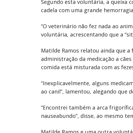
Segundo esta voluntária, a queixa c
cadela com uma grande hemorragia q
“O veterinário não fez nada ao anima
voluntária, acrescentando que a “si
Matilde Ramos relatou ainda que a f
administração da medicação a cães e
comida está misturada com as fezes,
“Inexplicavelmente, alguns medicam
ao canil”, lamentou, alegando que d
“Encontrei também a arca frigorífi
nauseabundo”, disse, ao mesmo tem
Matilde Ramos e uma outra voluntá