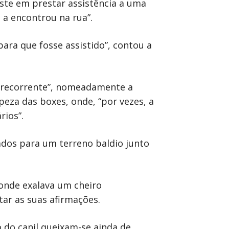
este em prestar assistência a uma
a encontrou na rua”.
para que fosse assistido”, contou a
“é recorrente”, nomeadamente a
peza das boxes, onde, “por vezes, a
rios”.
ados para um terreno baldio junto
 onde exalava um cheiro
ar as suas afirmações.
do canil queixam-se ainda de