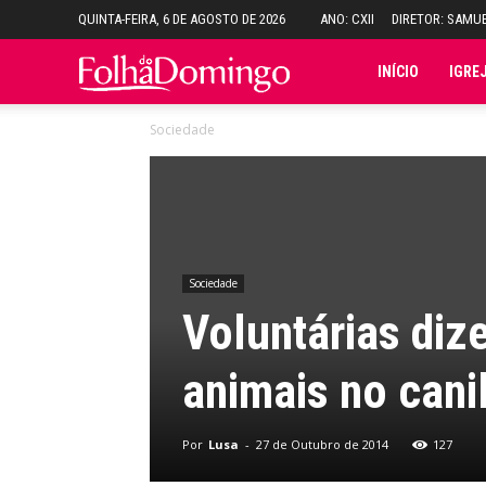
QUINTA-FEIRA, 6 DE AGOSTO DE 2026
ANO: CXII
DIRETOR: SAMU
Folha
INÍCIO
IGRE
Sociedade
do
Domingo
Sociedade
Voluntárias diz
animais no cani
Por
Lusa
-
27 de Outubro de 2014
127