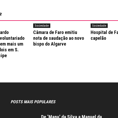
R
Sociedade
Sociedade
nardo
Câmara de Faro emitiu
Hospital de F
 voluntariado
nota de saudação ao novo
capelão
 em mais um
bispo do Algarve
dois em S.
cipe
POSTS MAIS POPULARES
De ‘Manu’ da Silva a Manuel da