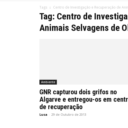
Tags
Centro de Investigação e Recuperação de Ani
Tag: Centro de Investig
Animais Selvagens de O
Ambiente
GNR capturou dois grifos no
Algarve e entregou-os em cent
de recuperação
Lusa
-
29 de Outubro de 2013