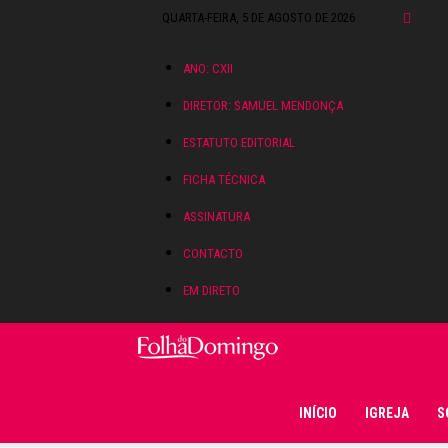
QUARTA-FEIRA, 5 DE AGOSTO DE 2026
ANO: CXII
DIRETOR: SAMUEL MENDONÇA
ESTATUTO EDITORIAL
FICHA TÉCNICA
ASSINATURA
CONTACTO
EM DIRETO
Folha do Domingo
INÍCIO
IGREJA
S