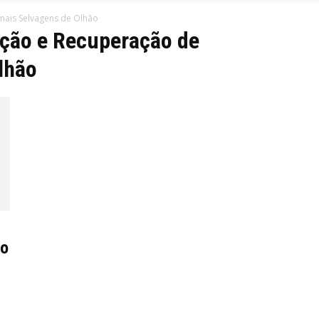
mais Selvagens de Olhão
ação e Recuperação de
lhão
ro