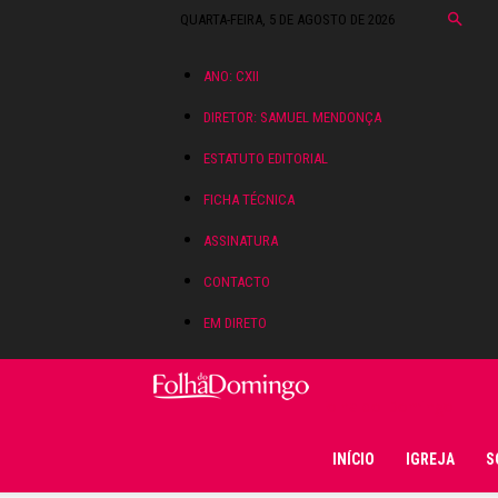
QUARTA-FEIRA, 5 DE AGOSTO DE 2026
ANO: CXII
DIRETOR: SAMUEL MENDONÇA
ESTATUTO EDITORIAL
FICHA TÉCNICA
ASSINATURA
CONTACTO
EM DIRETO
Folha do Domingo
INÍCIO
IGREJA
S