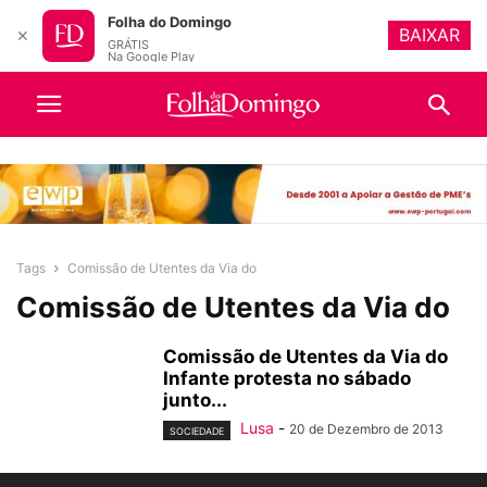
Folha do Domingo
BAIXAR
✕
GRÁTIS
Na Google Play
Tags
Comissão de Utentes da Via do
Comissão de Utentes da Via do
Comissão de Utentes da Via do
Infante protesta no sábado
junto...
Lusa
-
20 de Dezembro de 2013
SOCIEDADE