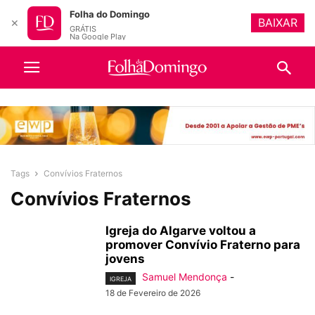
Folha do Domingo
BAIXAR
✕
GRÁTIS
Na Google Play
Tags
Convívios Fraternos
Convívios Fraternos
Igreja do Algarve voltou a
promover Convívio Fraterno para
jovens
Samuel Mendonça
-
IGREJA
18 de Fevereiro de 2026