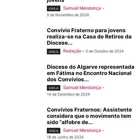
jovens
Samuel Mendonça
-
IGREJA
5 de Novembro de 2024
Convívio Fraterno para jovens
realiza-se na Casa de Retiros da
Diocese...
Redação
-
2 de Outubro de 2024
IGREJA
Diocese do Algarve representada
em Fátima no Encontro Nacional
dos Convívios...
Samuel Mendonça
-
IGREJA
14 de Setembro de 2024
Convívios Fraternos: Assistente
considera que o movimento tem
sido “alfobre de...
Samuel Mendonça
-
IGREJA
18 de Junho de 2024