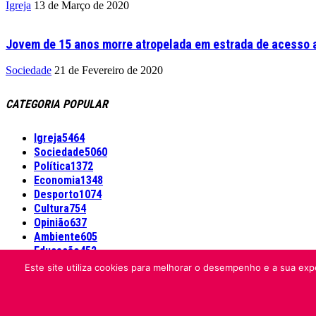
Igreja
13 de Março de 2020
Jovem de 15 anos morre atropelada em estrada de acesso a
Sociedade
21 de Fevereiro de 2020
CATEGORIA POPULAR
Igreja
5464
Sociedade
5060
Política
1372
Economia
1348
Desporto
1074
Cultura
754
Opinião
637
Ambiente
605
Educação
452
Este site utiliza cookies para melhorar o desempenho e a sua expe
Informação Legal
Made by algarIT.pt
© Folha do Domingo 2026, todos os direitos reservados.