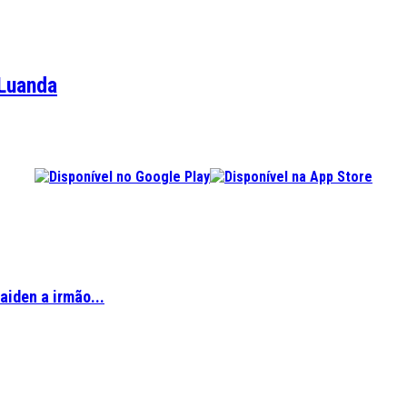
 Luanda
aiden a irmão...