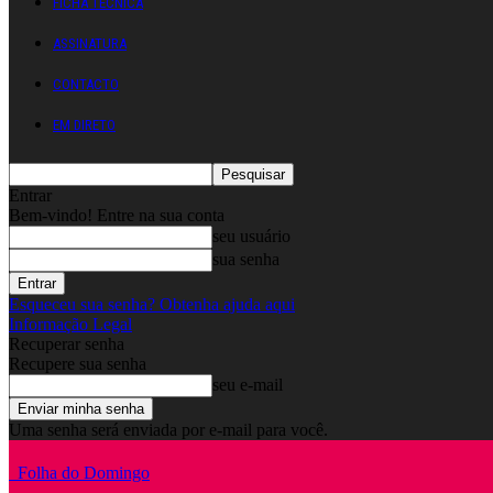
FICHA TÉCNICA
ASSINATURA
CONTACTO
EM DIRETO
Entrar
Bem-vindo! Entre na sua conta
seu usuário
sua senha
Esqueceu sua senha? Obtenha ajuda aqui
Informação Legal
Recuperar senha
Recupere sua senha
seu e-mail
Uma senha será enviada por e-mail para você.
Folha do Domingo