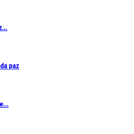
...
 da paz
...