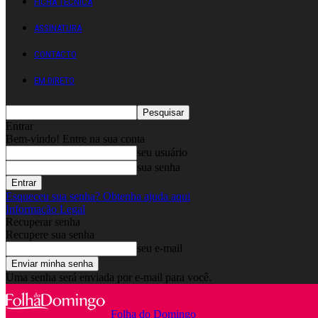
FICHA TÉCNICA
ASSINATURA
CONTACTO
EM DIRETO
Entrar
Bem-vindo! Entre na sua conta
seu usuário
sua senha
Esqueceu sua senha? Obtenha ajuda aqui
Informação Legal
Recuperar senha
Recupere sua senha
seu e-mail
Uma senha será enviada por e-mail para você.
Folha do Domingo