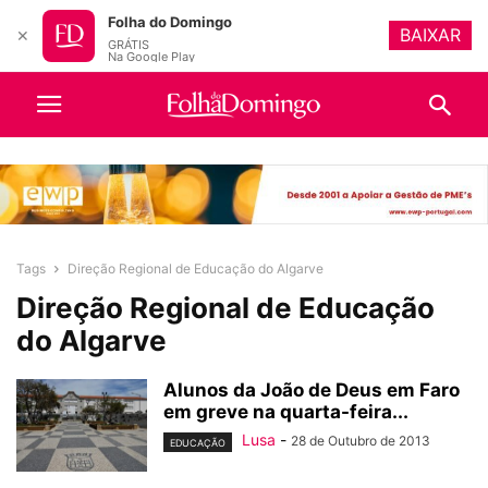
Folha do Domingo
BAIXAR
✕
GRÁTIS
Na Google Play
Tags
Direção Regional de Educação do Algarve
Direção Regional de Educação
do Algarve
Alunos da João de Deus em Faro
em greve na quarta-feira...
Lusa
-
28 de Outubro de 2013
EDUCAÇÃO