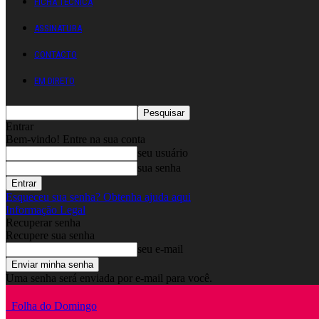
FICHA TÉCNICA
ASSINATURA
CONTACTO
EM DIRETO
Entrar
Bem-vindo! Entre na sua conta
seu usuário
sua senha
Esqueceu sua senha? Obtenha ajuda aqui
Informação Legal
Recuperar senha
Recupere sua senha
seu e-mail
Uma senha será enviada por e-mail para você.
Folha do Domingo