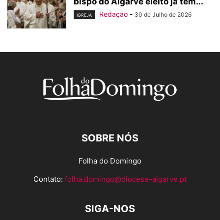
bispo do Algarve eleito já tem...
Redação
-
30 de Julho de 2026
IGREJA
SOBRE NÓS
Folha do Domingo
Contato:
folha.domingo@diocese-algarve.pt
SIGA-NOS