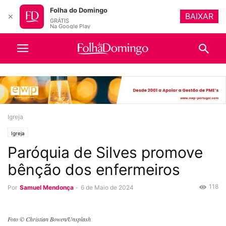
Folha do Domingo
BAIXAR
✕
GRÁTIS
Na Google Play
Igreja
Igreja
Paróquia de Silves promove
bênção dos enfermeiros
118
Por
Samuel Mendonça
-
6 de Maio de 2024
Foto © Christian Bowen/Unsplash