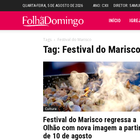
QUARTA-FEIRA, 5 DE AGOSTO DE 2026
ANO: CXII
DIRETOR: SAM
Folha
INÍCIO
IGRE
do
Tags
Festival do Marisco
Tag: Festival do Marisc
Domingo
Cultura
Festival do Marisco regressa a
Olhão com nova imagem a parti
de 10 de agosto