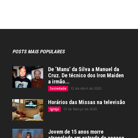
POSTS MAIS POPULARES
De ‘Manu’ da Silva a Manuel da
Cruz. De técnico dos Iron Maiden
a irmão...
12 de Abril de 2020
Sociedade
Horários das Missas na televisão
13 de Março de 2020
Igreja
Jovem de 15 anos morre
atropelada em estrada de acesso