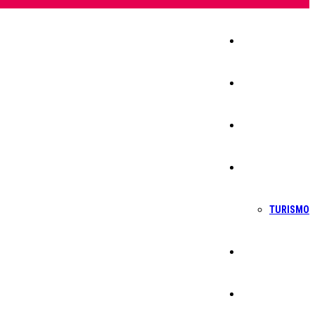
Início
Igreja
Sociedade
Economia
TURISMO
Política
Educação