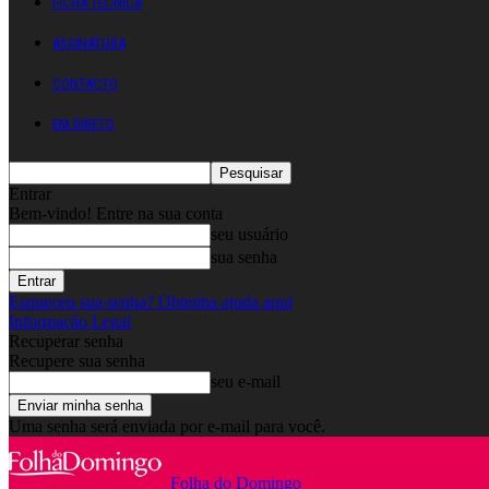
FICHA TÉCNICA
ASSINATURA
CONTACTO
EM DIRETO
Entrar
Bem-vindo! Entre na sua conta
seu usuário
sua senha
Esqueceu sua senha? Obtenha ajuda aqui
Informação Legal
Recuperar senha
Recupere sua senha
seu e-mail
Uma senha será enviada por e-mail para você.
Folha do Domingo