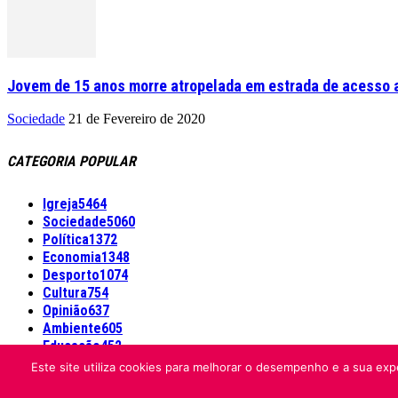
Jovem de 15 anos morre atropelada em estrada de acesso a
Sociedade
21 de Fevereiro de 2020
CATEGORIA POPULAR
Igreja
5464
Sociedade
5060
Política
1372
Economia
1348
Desporto
1074
Cultura
754
Opinião
637
Ambiente
605
Educação
452
Este site utiliza cookies para melhorar o desempenho e a sua expe
Informação Legal
Made by algarIT.pt