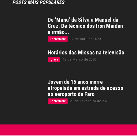
POSTS MAIS POPULARES
De ‘Manu’ da Silva a Manuel da
Cruz. De técnico dos Iron Maiden
a irmão...
12 de Abril de 2020
Sociedade
Horários das Missas na televisão
13 de Março de 2020
Igreja
Jovem de 15 anos morre
atropelada em estrada de acesso
ao aeroporto de Faro
21 de Fevereiro de 2020
Sociedade