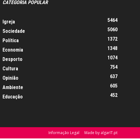
CATEGORIA POPULAR
5464
Igreja
5060
Sociedade
1372
Política
1348
Economia
1074
Desporto
754
Cultura
637
Opinião
605
Ambiente
452
Educação
Informação Legal
Made by algarIT.pt