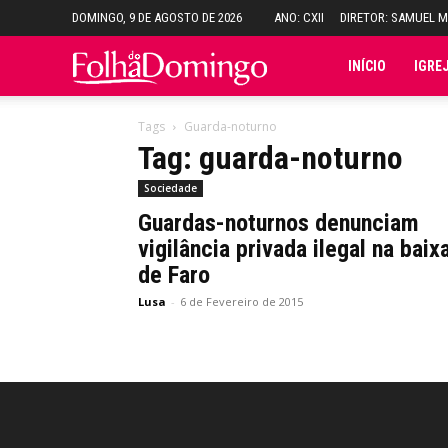
DOMINGO, 9 DE AGOSTO DE 2026
ANO: CXII
DIRETOR: SAMUEL 
Folha
INÍCIO
IGRE
do
Tags
Guarda-noturno
Tag: guarda-noturno
Domingo
Sociedade
Guardas-noturnos denunciam
vigilância privada ilegal na baix
de Faro
Lusa
-
6 de Fevereiro de 2015