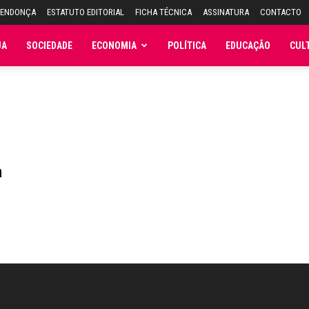
MENDONÇA
ESTATUTO EDITORIAL
FICHA TÉCNICA
ASSINATURA
CONTACTO
JA
SOCIEDADE
ECONOMIA
POLÍTICA
EDUCAÇÃO
CUL
a