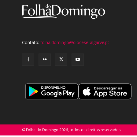
Contato:
folha.domingo@diocese-algarve.pt
© Folha do Domingo 2026, todos os direitos reservados.