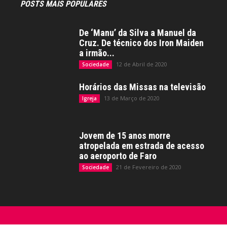
POSTS MAIS POPULARES
De ‘Manu’ da Silva a Manuel da
Cruz. De técnico dos Iron Maiden
a irmão...
12 de Abril de 2020
Sociedade
Horários das Missas na televisão
13 de Março de 2020
Igreja
Jovem de 15 anos morre
atropelada em estrada de acesso
ao aeroporto de Faro
21 de Fevereiro de 2020
Sociedade