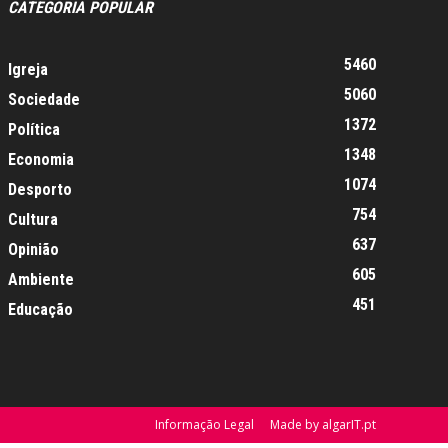
CATEGORIA POPULAR
5460
Igreja
5060
Sociedade
1372
Política
1348
Economia
1074
Desporto
754
Cultura
637
Opinião
605
Ambiente
451
Educação
Informação Legal
Made by algarIT.pt