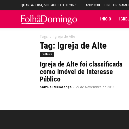
QUARTA-FEIRA, 5 DE AGOSTO DE 2026
ANO: CXII
DIRETOR: SAM
Folha
INÍCIO
IGRE
do
Tags
Igreja de Alte
Tag: Igreja de Alte
Domingo
Cultura
Igreja de Alte foi classificada
como Imóvel de Interesse
Público
Samuel Mendonça
-
29 de Novembro de 2013