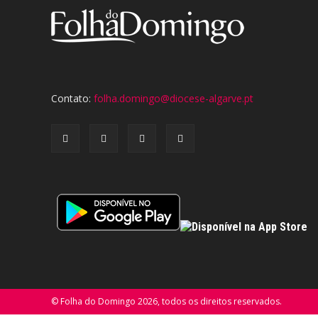
Contato:
folha.domingo@diocese-algarve.pt
© Folha do Domingo 2026, todos os direitos reservados.