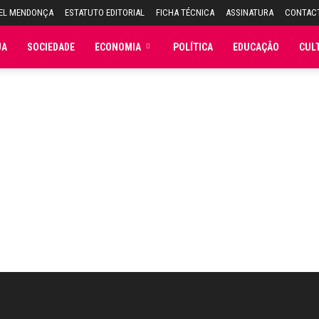
UEL MENDONÇA
ESTATUTO EDITORIAL
FICHA TÉCNICA
ASSINATURA
CONTAC
JA
SOCIEDADE
ECONOMIA
POLÍTICA
EDUCAÇÃO
CUL