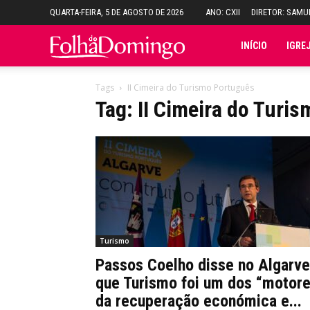
QUARTA-FEIRA, 5 DE AGOSTO DE 2026
ANO: CXII
DIRETOR: SAM
Folha
INÍCIO
IGRE
do
Tags
II Cimeira do Turismo Português
Tag: II Cimeira do Turi
Domingo
Turismo
Passos Coelho disse no Algarve
que Turismo foi um dos “motor
da recuperação económica e...