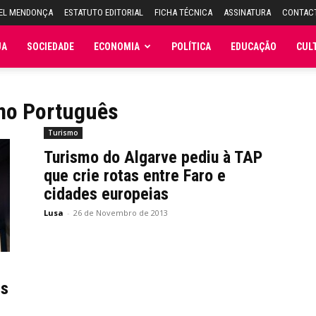
UEL MENDONÇA
ESTATUTO EDITORIAL
FICHA TÉCNICA
ASSINATURA
CONTAC
JA
SOCIEDADE
ECONOMIA
POLÍTICA
EDUCAÇÃO
CUL
smo Português
Turismo
Turismo do Algarve pediu à TAP
que crie rotas entre Faro e
cidades europeias
Lusa
-
26 de Novembro de 2013
es