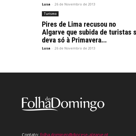
Lusa
-
26 de Novembro de 2013
Turismo
Pires de Lima recusou no
Algarve que subida de turistas 
deva só à Primavera...
Lusa
-
26 de Novembro de 2013
Contato:
folha.domingo@diocese-algarve.pt