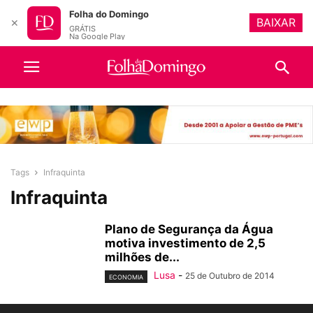
Folha do Domingo
BAIXAR
✕
GRÁTIS
Na Google Play
Tags
Infraquinta
Infraquinta
Plano de Segurança da Água
motiva investimento de 2,5
milhões de...
Lusa
-
25 de Outubro de 2014
ECONOMIA