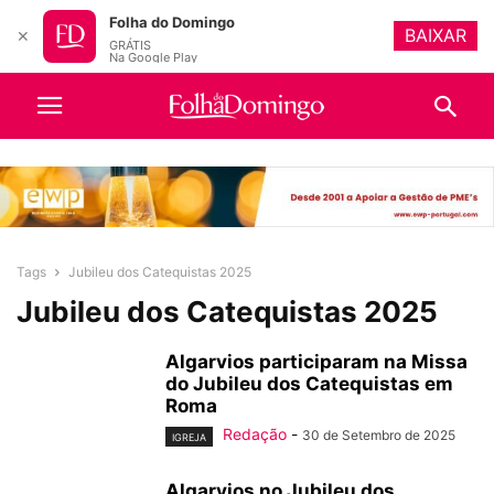
Folha do Domingo
BAIXAR
✕
GRÁTIS
Na Google Play
Tags
Jubileu dos Catequistas 2025
Jubileu dos Catequistas 2025
Algarvios participaram na Missa
do Jubileu dos Catequistas em
Roma
Redação
-
30 de Setembro de 2025
IGREJA
Algarvios no Jubileu dos