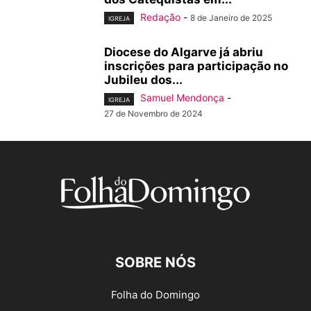
Redação
-
8 de Janeiro de 2025
IGREJA
Diocese do Algarve já abriu
inscrições para participação no
Jubileu dos...
Samuel Mendonça
-
IGREJA
27 de Novembro de 2024
SOBRE NÓS
Folha do Domingo