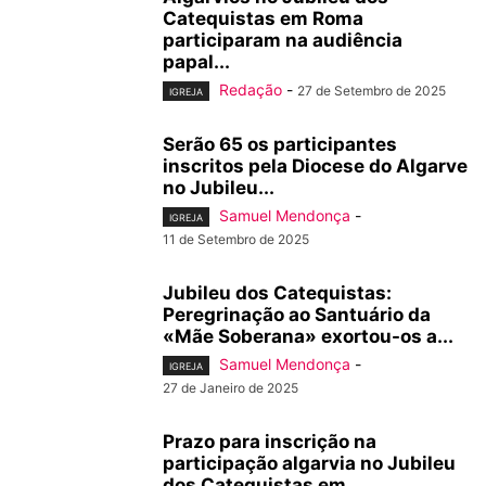
Catequistas em Roma
participaram na audiência
papal...
Redação
-
27 de Setembro de 2025
IGREJA
Serão 65 os participantes
inscritos pela Diocese do Algarve
no Jubileu...
Samuel Mendonça
-
IGREJA
11 de Setembro de 2025
Jubileu dos Catequistas:
Peregrinação ao Santuário da
«Mãe Soberana» exortou-os a...
Samuel Mendonça
-
IGREJA
27 de Janeiro de 2025
Prazo para inscrição na
participação algarvia no Jubileu
dos Catequistas em...