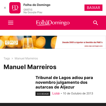
Folha do Domingo
BAIXAR
✕
GRÁTIS
Na Google Play
Tags
Manuel Marreiros
Manuel Marreiros
Tribunal de Lagos adiou para
novembro julgamento dos
autarcas de Aljezur
Lusa
-
10 de Outubro de 2013
SOCIEDADE